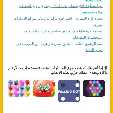
لعبة مطابقة الكريسماس 3 – احتفل وطابق رموز العيد في
مغامرة ممتعة
لعبة ذاكرة السيارة – اختبر قوة تركيزك وتذكر مواقع السيارات
بسرعة
لعبة ذكاء ومطابقة مع مينيون – اختبر ذاكرتك وامرح مع
الشخصيات المضحكة
لعبة الرشيق العابث – طابق بسرعة واهرب من الفوضى في
تحدي الذكاء
🧠 إذا أعجبتك لعبة مجموع المسارات SumTracks – اجمع الأرقام
بذكاء وتحدى عقلك جرّب هذه الألعاب: