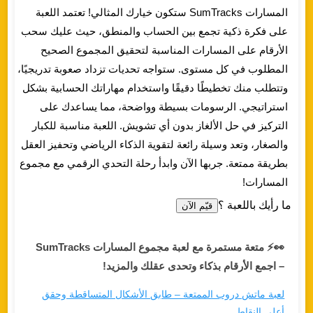
المسارات SumTracks ستكون خيارك المثالي! تعتمد اللعبة
على فكرة ذكية تجمع بين الحساب والمنطق، حيث عليك سحب
الأرقام على المسارات المناسبة لتحقيق المجموع الصحيح
المطلوب في كل مستوى. ستواجه تحديات تزداد صعوبة تدريجيًا،
وتتطلب منك تخطيطًا دقيقًا واستخدام مهاراتك الحسابية بشكل
استراتيجي. الرسومات بسيطة وواضحة، مما يساعدك على
التركيز في حل الألغاز بدون أي تشويش. اللعبة مناسبة للكبار
والصغار، وتعد وسيلة رائعة لتقوية الذكاء الرياضي وتحفيز العقل
بطريقة ممتعة. جربها الآن وابدأ رحلة التحدي الرقمي مع مجموع
المسارات!
ما رأيك باللعبة ؟
قيّم الآن
👀⚡ متعة مستمرة مع لعبة مجموع المسارات SumTracks
– اجمع الأرقام بذكاء وتحدى عقلك والمزيد!
لعبة ماتش دروب الممتعة – طابق الأشكال المتساقطة وحقق
أعلى النقاط